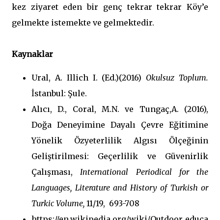
kez ziyaret eden bir genç tekrar tekrar Köy’e
gelmekte istemekte ve gelmektedir.
Kaynaklar
Ural, A. Illich I. (Ed.)(2016)
Okulsuz Toplum.
İstanbul: Şule.
Alıcı, D., Coral, M.N. ve Tungaç,A. (2016),
Doğa Deneyimine Dayalı Çevre Eğitimine
Yönelik Özyeterlilik Algısı Ölçeğinin
Geliştirilmesi: Geçerlilik ve Güvenirlik
Çalışması,
International Periodical for the
Languages, Literature and History of Turkish or
Turkic Volume,
11/19, 693-708
https://en.wikipedia.org/wiki/Outdoor_educa