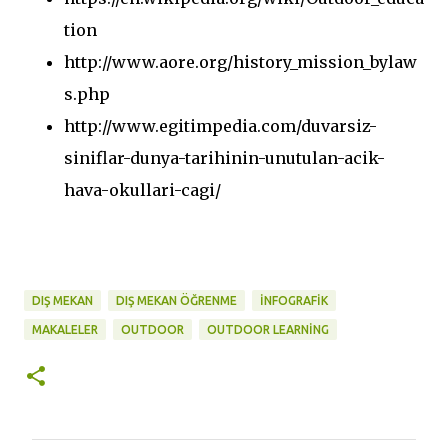
tion
http://www.aore.org/history_mission_bylaw
s.php
http://www.egitimpedia.com/duvarsiz-
siniflar-dunya-tarihinin-unutulan-acik-
hava-okullari-cagi/
DIŞ MEKAN
DIŞ MEKAN ÖĞRENME
İNFOGRAFIK
MAKALELER
OUTDOOR
OUTDOOR LEARNING