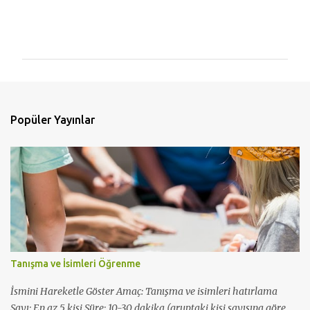
Y
o
r
u
m
l
Popüler Yayınlar
a
r
Tanışma ve İsimleri Öğrenme
İsmini Hareketle Göster Amaç: Tanışma ve isimleri hatırlama
Sayı: En az 5 kişi Süre: 10-30 dakika (gruptaki kişi sayısına göre