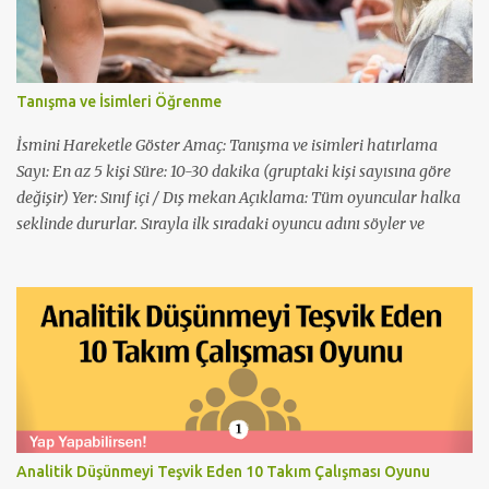
Tanışma ve İsimleri Öğrenme
İsmini Hareketle Göster Amaç: Tanışma ve isimleri hatırlama
Sayı: En az 5 kişi Süre: 10-30 dakika (gruptaki kişi sayısına göre
değişir) Yer: Sınıf içi / Dış mekan Açıklama: Tüm oyuncular halka
seklinde dururlar. Sırayla ilk sıradaki oyuncu adını söyler ve
ardından bir hareket, şekil ya da mimik yapar. Ardından tüm
oyuncularla o kişinin ismi yüksek sesle söylenir ve hareketi yapılır.
Ardın ikinci sıradaki oyuncu adını söyler ve ardından bir hareket,
şekil ya da mimik yapar. Yine daha sonra Ardından tüm
oyuncularla o kişinin ismi yüksek sesle söylenir ve hareketi
yapılır. Oyuncuların hepsi isimlerini ve hareketlerini bitirdikten
sonra sırayla herkesin adı söylenir ve hareketi yapılır. Öneri: Bu
oyun “isim ve hareket” dışında; “isim ve hayvan sesi”, “isim ve
meyve” gibi farklı şekillerde de oynanabilir. Üç Parmak Amaç:
Analitik Düşünmeyi Teşvik Eden 10 Takım Çalışması Oyunu
Tanışmak ve ısınma Sayı: En az 10 kişi Süre: 10 dakika Yer: Sınıf içi