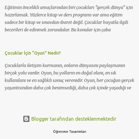
/ Dış mekan Açıklama: Tüm oyuncular üç parmaklarını havaya
Eğitimin öncelikli amaçlarından biri çocukları "gerçek dünya" için
kaldırırlar. İşa...
hazırlamak. Yüzlerce kitap ve ders programı var ama eğitim
sadece bir kitap ve sınavdan ibaret değil. Çocuklar hayatla ilgili
becerileri de edinmek zorundalar. Bu konular için çaba
harcanmalı ve öğrencilerin birlikte çalışmaları teşvik edilmelidir.
Hazırladığımız takım çalışması oyunları ile öğrencilerinizi
işbirliğine ve iletişim kurmaya teşvik edebilir, eğlenceli ama bir o
Çocuklar İçin “Oyun” Nedir?
kadar da öğretici bir sınıf ortamı yaratabilirsiniz.
Çocuklarla iletişim kurmanın, onların dünyasını paylaşmanın
birçok yolu vardır. Oyun, bu yolların en doğal olanı, en sık
kullanılanı ve en sağlıklı sonuç verenidir. Oyun, her çocuğun gerçek
yaşantısından daha çok benimsediği, daha çok içinde yaşadığı ve
mutlu olduğu bir dünyadır. Oyunun çok kesin ve belirli bir tanımı
yoktur, ancak birçok kuramcı ve araştırmacı, oyunu çocuğun
yaşamının doğal bir parçası olarak düşünmüş ve oyunu farklı
şekillerde tanımlamışlardır. Piaget ; oyun, dış dünyadan alınan
Blogger tarafından desteklenmektedir
uyaranları özümleme ve uyum sistemine yerleştirme yoludur.
Öğrenme Tasarımları
Çocuğu zihinsel gelişimini destekler ve insan davranışlarında