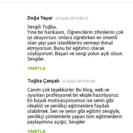
Doğa Yaşar
22 Eylül 2014 00:13
Y
Sevgili Tuğba,
o
Yine bir harikasın.. Öğrencilerin zihinlerini çok
iyi okuyorsun. onlara öğretirken en önemli
r
olan şeyi yani istediklerini vermeyi ihmal
u
etmiyorsun. Bunu bir eğitimci olarak
söylüyorum. Başarı ve sevgi yolun açık olsun.
m
Sevgiler.
l
YANITLA
a
r
Tuğba Çanşalı
22 Eylül 2014 01:04
Canım çok teşekkürler. Bu blog, web ve
oyunları profesyonel bir ekiple hazırlıyoruz.
En büyük motivasyonumuz ise senin gibi
idealist ve yenilikçi eğitmenlere faydalı
olabilmek. Sen ve senin gibi eğitimi sevgiyle,
yenilikçi yöntemlerle yapan tüm eğitmenlerin
paylaşımına açığız. Sevgiler
YANITLA