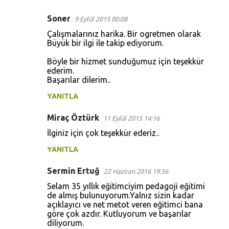
Soner
9 Eylül 2015 00:08
Çalışmalarınız harika. Bir ogretmen olarak
Büyük bir ilgi ile takip ediyorum.
Böyle bir hizmet sunduğumuz için teşekkür
ederim.
Başarılar dilerim..
YANITLA
Miraç Öztürk
11 Eylül 2015 14:16
İlginiz için çok teşekkür ederiz..
YANITLA
Sermin Ertuğ
22 Haziran 2016 19:56
Selam 35 yıllık eğitimciyim pedagoji eğitimi
de almış bulunuyorum.Yalnız sizin kadar
açıklayıcı ve net metot veren eğitimci bana
göre çok azdır. Kutluyorum ve başarılar
diliyorum.