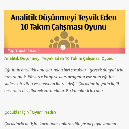
oyuncularla o kişinin ismi yüksek sesle söylenir ve hareketi yapılır.
Ardın ikinci sıradaki oyuncu adını söyler ve ardından bir hareket,
şekil ya da mimik yapar. Yine daha sonra Ardından tüm
oyuncularla o kişinin ismi yüksek sesle söylenir ve hareketi
yapılır. Oyuncuların hepsi isimlerini ve hareketlerini bitirdikten
sonra sırayla herkesin adı söylenir ve hareketi yapılır. Öneri: Bu
oyun “isim ve hareket” dışında; “isim ve hayvan sesi”, “isim ve
meyve” gibi farklı şekillerde de oynanabilir. Üç Parmak Amaç:
Analitik Düşünmeyi Teşvik Eden 10 Takım Çalışması Oyunu
Tanışmak ve ısınma Sayı: En az 10 kişi Süre: 10 dakika Yer: Sınıf içi
/ Dış mekan Açıklama: Tüm oyuncular üç parmaklarını havaya
Eğitimin öncelikli amaçlarından biri çocukları "gerçek dünya" için
kaldırırlar. İşa...
hazırlamak. Yüzlerce kitap ve ders programı var ama eğitim
sadece bir kitap ve sınavdan ibaret değil. Çocuklar hayatla ilgili
becerileri de edinmek zorundalar. Bu konular için çaba
harcanmalı ve öğrencilerin birlikte çalışmaları teşvik edilmelidir.
Hazırladığımız takım çalışması oyunları ile öğrencilerinizi
işbirliğine ve iletişim kurmaya teşvik edebilir, eğlenceli ama bir o
Çocuklar İçin “Oyun” Nedir?
kadar da öğretici bir sınıf ortamı yaratabilirsiniz.
Çocuklarla iletişim kurmanın, onların dünyasını paylaşmanın