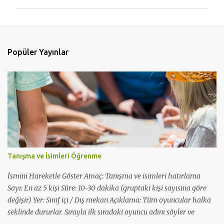
r
u
m
l
Popüler Yayınlar
a
r
Tanışma ve İsimleri Öğrenme
İsmini Hareketle Göster Amaç: Tanışma ve isimleri hatırlama
Sayı: En az 5 kişi Süre: 10-30 dakika (gruptaki kişi sayısına göre
değişir) Yer: Sınıf içi / Dış mekan Açıklama: Tüm oyuncular halka
seklinde dururlar. Sırayla ilk sıradaki oyuncu adını söyler ve
ardından bir hareket, şekil ya da mimik yapar. Ardından tüm