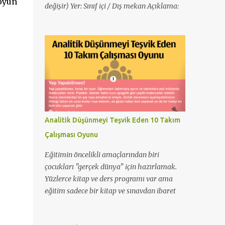
oyun
değişir) Yer: Sınıf içi / Dış mekan Açıklama:
Tüm oyuncular halka seklinde dururlar.
Sırayla ilk sıradaki oyuncu adını söyler ve
ardından bir hareket, şekil ya da mimik
yapar. Ardından tüm oyuncularla o kişinin
ismi yüksek sesle söylenir ve hareketi
yapılır. Ardın ikinci sıradaki oyuncu adını
söyler ve ardından bir hareket, şekil ya da
mimik yapar. Yine daha sonra Ardından tüm
oyuncularla o kişinin ismi yüksek sesle
Analitik Düşünmeyi Teşvik Eden 10 Takım
söylenir ve hareketi yapılır. Oyuncuların
Çalışması Oyunu
hepsi isimlerini ve hareketlerini bitirdikten
sonra sırayla herkesin adı söylenir ve
Eğitimin öncelikli amaçlarından biri
hareketi yapılır. Öneri: Bu oyun “isim ve
çocukları "gerçek dünya" için hazırlamak.
hareket” dışında; “isim ve hayvan sesi”,
Yüzlerce kitap ve ders programı var ama
“isim ve meyve” gibi farklı şekillerde de
eğitim sadece bir kitap ve sınavdan ibaret
oynanabilir. Üç Parmak Amaç: Tanışmak ve
değil. Çocuklar hayatla ilgili becerileri de
ısınma Sayı: En az 10 kişi Süre: 10 dakika Yer:
edinmek zorundalar. Bu konular için çaba
Sınıf içi / Dış mekan Açıklama: Tüm