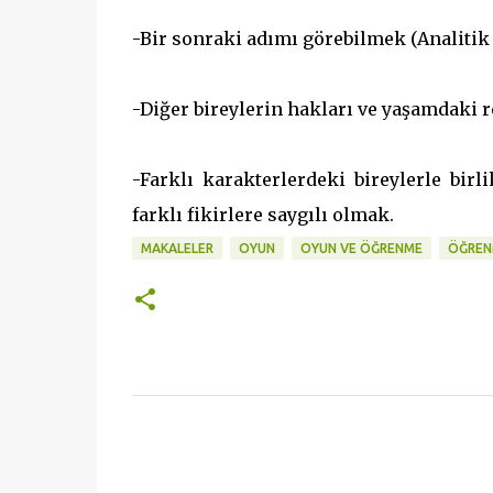
-Bir sonraki adımı görebilmek (Analitik
-Diğer bireylerin hakları ve yaşamdaki 
-Farklı karakterlerdeki bireylerle bir
farklı fikirlere saygılı olmak.
MAKALELER
OYUN
OYUN VE ÖĞRENME
ÖĞREN
Y
o
r