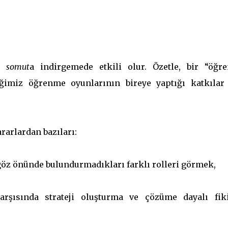
rı
somut
a indirgemede etkili olur. Özetle, bir “öğr
ceğimiz öğrenme oyunlarının bireye yaptığı katkılar
rarlardan bazıları:
 göz önünde bulundurmadıkları farklı rolleri görmek,
şısında strateji oluşturma ve çözüme dayalı fiki