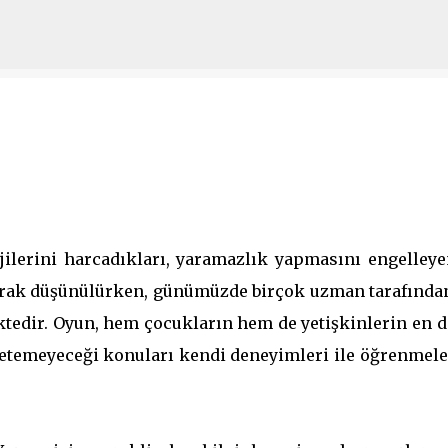
Ana içeriğe atla
rjilerini harcadıkları, yaramazlık yapmasını engelleye
olarak düşünülürken, günümüzde birçok uzman tarafında
ktedir. Oyun, hem çocukların hem de yetişkinlerin en d
etemeyeceği konuları kendi deneyimleri ile öğrenmele